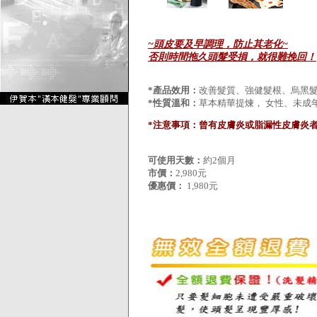
~頭皮要及早調理，防止其老化~
否則時間拖久頭髮受損，就很難挽回！
*產品效用：
改善髮質、強健髮根、烏黑
*性質溫和：
草本精華提煉， 女性、未成
*注意事項：曾有皮膚炎或脂漏性皮膚炎
可使用天數：
約2個月
市價：
2,980元
優惠價：
1,980元