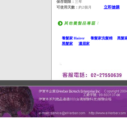
保存期限：
三年
可使用天數：
約2個月
立即搶購
https://www.eherber.
養髮家 Hairer
養髮家洗髮精
黑髮
黑髮家
濃眉家