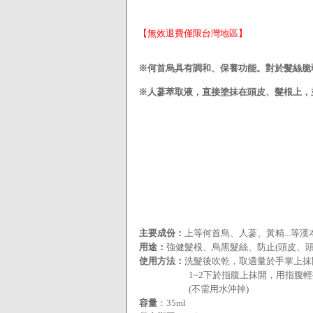
【無效退費僅限台灣地區】
※何首烏具有調和、保養功能。對於髮絲脆
※人蔘萃取液，直接塗抹在頭皮、髮根上，
＊2013年工研院"黑色素"生成實
＊2010年上海世博合作企業
＊2004年國家品質保證金像獎
＊PChome Online 超人氣明星商品
＊SGS檢驗合格
主要成份：
上等何首烏、人蔘、黃精...等漢
用途：
強健髮根、烏黑髮絲、防止(頭皮、頭
使用方法：
洗髮後吹乾，取適量於手掌上抹
1~2下於指腹上抹開，用指腹輕按摩
(不需用水沖掉)
容量
：35ml