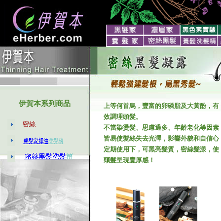
伊賀本系列商品
上等何首烏，豐富的卵磷脂及大黃
酚，有
效調理頭髮。
密絲
不當染燙髮、思慮過多、年齡老化等因素
皆易使髮絲失去光澤，影響外貌和自信心
定期使用下，可黑亮髮質，密絲髮漾，使
頭髮呈現豐厚感！